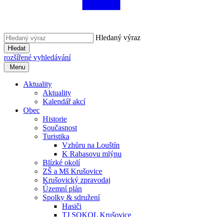
Hledaný výraz
Hledat
rozšířené vyhledávání
Menu
Aktuality
Aktuality
Kalendář akcí
Obec
Historie
Současnost
Turistika
Vzhůru na Louštín
K Rabasovu mlýnu
Blízké okolí
ZŠ a Mš Krušovice
Krušovický zpravodaj
Územní plán
Spolky & sdružení
Hasiči
TJ SOKOL Krušovice