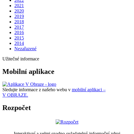
2022
2021
2020
2019
2018
2017
2016
2015
2014
Nezařazené
Užitečné informace
Mobilní aplikace
Sledujte informace z našeho webu v
mobilní aplikaci –
V OBRAZE.
Rozpočet
Interaktivní a velmi snadno ovladatelný informační zdroj