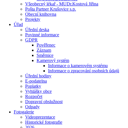
Všeobecný lékař - MUDr.Kostová Jiřina
Pošta Partner Krušovice s.p.
Obecní knihovna
Projekty
Úřad
Úřední deska
Povinné informace
GDPR
Pověřenec
Záznam
Směrnice
Kamerový systém
Informace o kamerovém systému
Informace o zpracování osobních údajů
Úřední hodiny
E-podatelna
Poplatky
Vyhlášky obce
Rozpočet
Dopravní obslužnost
Odpady
Fotogalerie
Videoprezentace
Historické fotografie
2026