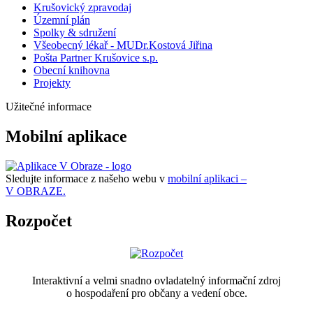
Krušovický zpravodaj
Územní plán
Spolky & sdružení
Všeobecný lékař - MUDr.Kostová Jiřina
Pošta Partner Krušovice s.p.
Obecní knihovna
Projekty
Užitečné informace
Mobilní aplikace
Sledujte informace z našeho webu v
mobilní aplikaci –
V OBRAZE.
Rozpočet
Interaktivní a velmi snadno ovladatelný informační zdroj
o hospodaření pro občany a vedení obce.