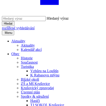
Hledaný výraz
Hledat
rozšířené vyhledávání
Menu
Aktuality
Aktuality
Kalendář akcí
Obec
Historie
Současnost
Turistika
Vzhůru na Louštín
K Rabasovu mlýnu
Blízké okolí
ZŠ a Mš Krušovice
Krušovický zpravodaj
Územní plán
Spolky & sdružení
Hasiči
TJ SOKOL Krušovice