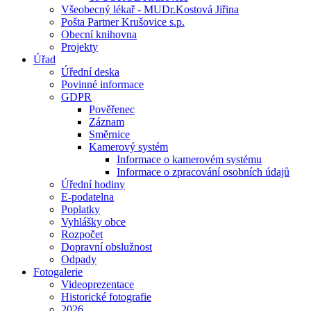
Všeobecný lékař - MUDr.Kostová Jiřina
Pošta Partner Krušovice s.p.
Obecní knihovna
Projekty
Úřad
Úřední deska
Povinné informace
GDPR
Pověřenec
Záznam
Směrnice
Kamerový systém
Informace o kamerovém systému
Informace o zpracování osobních údajů
Úřední hodiny
E-podatelna
Poplatky
Vyhlášky obce
Rozpočet
Dopravní obslužnost
Odpady
Fotogalerie
Videoprezentace
Historické fotografie
2026