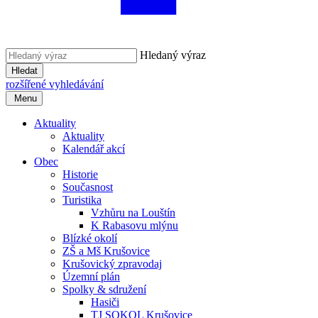
Hledaný výraz
Hledat
rozšířené vyhledávání
Menu
Aktuality
Aktuality
Kalendář akcí
Obec
Historie
Současnost
Turistika
Vzhůru na Louštín
K Rabasovu mlýnu
Blízké okolí
ZŠ a Mš Krušovice
Krušovický zpravodaj
Územní plán
Spolky & sdružení
Hasiči
TJ SOKOL Krušovice