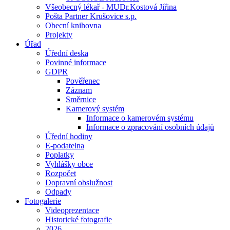
Všeobecný lékař - MUDr.Kostová Jiřina
Pošta Partner Krušovice s.p.
Obecní knihovna
Projekty
Úřad
Úřední deska
Povinné informace
GDPR
Pověřenec
Záznam
Směrnice
Kamerový systém
Informace o kamerovém systému
Informace o zpracování osobních údajů
Úřední hodiny
E-podatelna
Poplatky
Vyhlášky obce
Rozpočet
Dopravní obslužnost
Odpady
Fotogalerie
Videoprezentace
Historické fotografie
2026