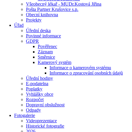
Všeobecný lékař - MUDr.Kostová Jiřina
Pošta Partner Krušovice s.p.
Obecní knihovna
Projekty
Úřad
Úřední deska
Povinné informace
GDPR
Pověřenec
Záznam
Směrnice
Kamerový systém
Informace o kamerovém systému
Informace o zpracování osobních údajů
Úřední hodiny
E-podatelna
Poplatky
Vyhlášky obce
Rozpočet
Dopravní obslužnost
Odpady
Fotogalerie
Videoprezentace
Historické fotografie
2026