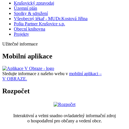
Krušovický zpravodaj
Územní plán
Spolky & sdružení
Všeobecný lékař - MUDr.Kostová Jiřina
Pošta Partner Krušovice s.p.
Obecní knihovna
Projekty
Užitečné informace
Mobilní aplikace
Sledujte informace z našeho webu v
mobilní aplikaci –
V OBRAZE.
Rozpočet
Interaktivní a velmi snadno ovladatelný informační zdroj
o hospodaření pro občany a vedení obce.