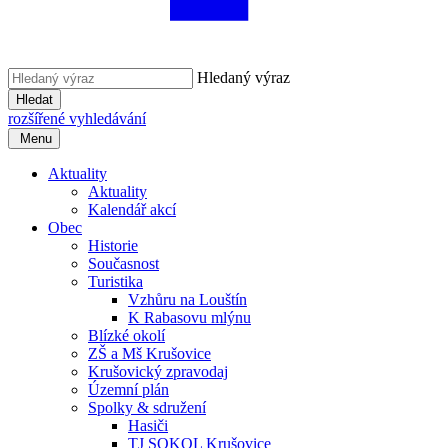
Hledaný výraz
Hledat
rozšířené vyhledávání
Menu
Aktuality
Aktuality
Kalendář akcí
Obec
Historie
Současnost
Turistika
Vzhůru na Louštín
K Rabasovu mlýnu
Blízké okolí
ZŠ a Mš Krušovice
Krušovický zpravodaj
Územní plán
Spolky & sdružení
Hasiči
TJ SOKOL Krušovice